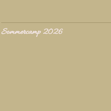
Erleben Sie pferdefreundliches Reiten in der Reitschu
Sommercamp 2026
Unser Kids Summer Camp bietet Kindern ab 8 Jahren er
Teilnahme ab 6 Jahren möglich.
2026 findet das Camp erstmals mit Übernachtung im eige
Die Kinder verbringen die Tage mit täglichem Reiten so
Umgang mit dem Pferd und ein schönes Gemeinschaftser
Inhalte u. a.:
• tägliches Reiten
• Wellness für Pferd & Kind