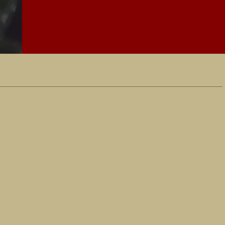
 Reiten und eine fundierte Ausbildung von Reiter*in
e, Pferde besser zu verstehen und mit ihnen in echter
n Umgang. Statt Druck und Zwang setzen wir auf
nachhaltige Lernerfolge – für Reitanfänger ebenso wie
achsen an. Unser Ziel ist es, Menschen und Pferde auf
n hinausgeht.