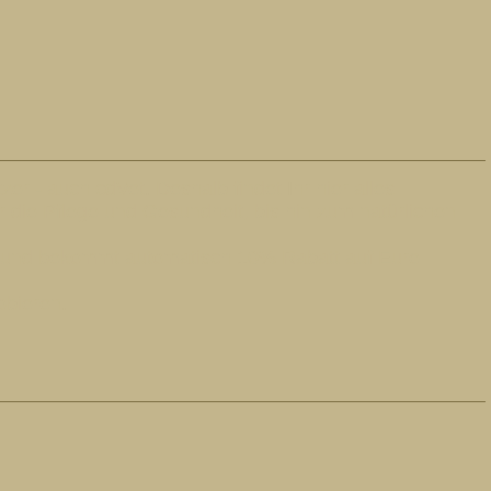
er - auch cdVet. Deshalb findet Ihr hier alles
r die Pflege und Gesundheit, bis hin zum natürlichen
ps und bekommt automatisch 10% Rabatt auf Eure
obieren.