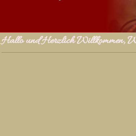
Hallo und Herzlich Willkommen, We
Reiten in Leichtigkeit und Harmonie – pferdefreundlich
Willkommen in der Reitschule Lichtenhorst. Bei uns ste
und Pferd im Mittelpunkt. Nach den Prinzipien der Ecol
Partnerschaft zusammenzuarbeiten.
Unser Reitunterricht in Lichtenhorst bei Nienburg verm
Vertrauen, klare Kommunikation und Freude am gemeins
für fortgeschrittene Reiter.
Neben Reitunterricht bieten wir Feriencamps, Reitcamp
ihrem gemeinsamen Weg zu begleiten und eine vertraue