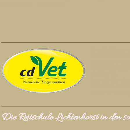
Jule Schönleber: 0172-8612381
Ein glückliches u
Natürliche für d
Schutz vor Paras
Einfach auf das 
Bestellung.
Auch für Hund un
Natürliche Prod
Gutscheincode: p
Die Reitschule Lichtenhorst in den 