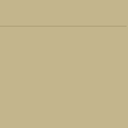
 zwischen Mensch und Pferd.
inschaft mit Übernachtung, ohne Übernachtung ist die
 Ziel ist es, Freude am Reiten, einen respektvollen