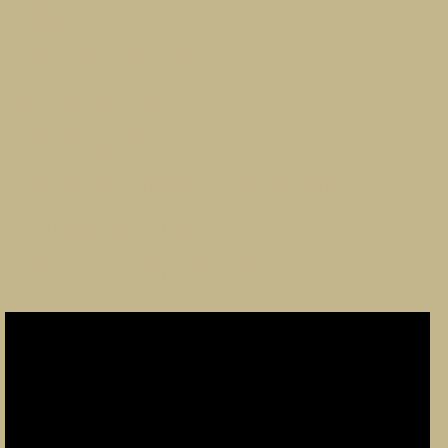
• Poolparty
• Lagerfeuer & Karaoke
• Nachtwanderung
• kreative Aktionen
• Übernachtung im eigenen Zelt (betreut)
All inklusive: 529 Euro
Ohne Übernachtung: 479 Euro