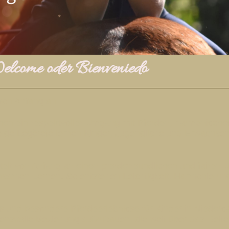
lcome oder Bienveniedo
 von Anfang an
hen ein respektvoller Umgang mit Pferden, harmonisches
e de Légèreté lernen Kinder, Jugendliche und Erwachsen
ittelt von Anfang an einen pferdefreundlichen und faire
amen Lernen. So entstehen Leichtigkeit, Harmonie und 
s und besondere Pferdeerlebnisse für Kinder in Nieders
nsvolle Beziehung aufzubauen, die weit über das Reite