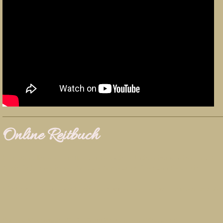
Online Reitbuch
Hier könnt Ihr alle Termine der Reitschule Lichtenhorst sehen und Buc
Auch für Kurseinheiten läuft die Anmeldung über das Reitbuch.
Für Fragen stehen wir Euch unter folgenden Telefonnummern zur Ver
Sandra Markworth: 0172-5358829 (gern via WhatsApp)