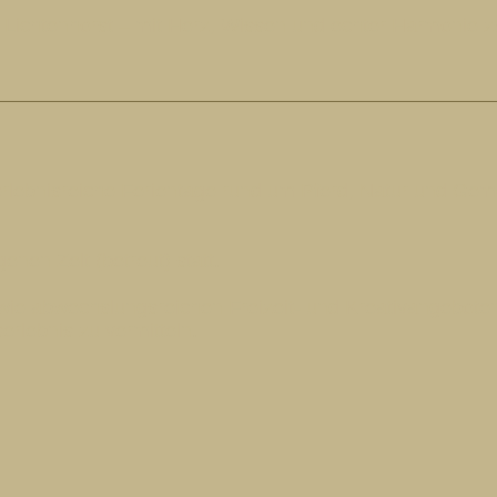
le Lichtenhorst – mit Herz, Wissen und echter Harmonie
lebnisreiche Ferientage rund um Pferd, Natur und Geme
nen Zelt (betreut) statt.
wie abwechslungsreichen Freizeit- und Kreativangeboten.
lebnis zu vermitteln.