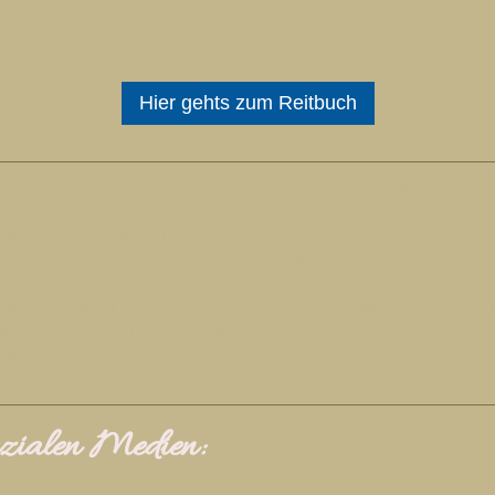
Hier gehts zum Reitbuch
nd leistungsstarkes Pferd wünscht sich jeder Pferdebesitz
as Wohlergehen Eures Pferdes. Vom richtigen Futter, übe
iten- cdVet unterstützt Euer Pferd rundum.
Logo klicken und schon seid Ihr auf der Seite des Sho
d Katz bietet CdVet super Produkte...einfach mal Auspr
ukte ohne chemische Zusätze!
artner-jule-schnleber-q8x8f8e9
sozialen Medien: